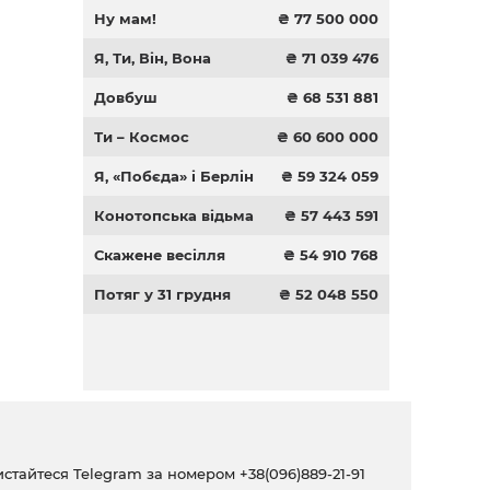
Ну мам!
₴ 77 500 000
Я, Ти, Він, Вона
₴ 71 039 476
Довбуш
₴ 68 531 881
Ти – Космос
₴ 60 600 000
Я, «Побєда» і Берлін
₴ 59 324 059
Конотопська відьма
₴ 57 443 591
Скажене весілля
₴ 54 910 768
Потяг у 31 грудня
₴ 52 048 550
ристайтеся Telegram за номером
+38(096)889-21-91