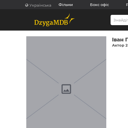
Фільми
Бокс офіс
Українська
Іван
Актор 2