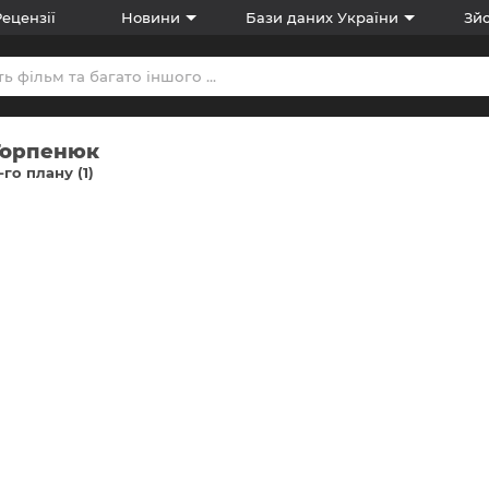
Рецензії
Новини
Бази даних України
Зйо
 Горпенюк
-го плану (1)