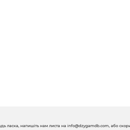
удь ласка, напишіть нам листа на
info@dzygamdb.com
, або ско