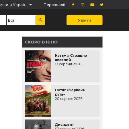
мки в Україні
Персоналії
Увійти
СКОРО В КІНО
Кузьма: Страшно
веселий
13 серпня 2026
Потяг «Червона
рута»
20 серпня 2026
Дисидент
03 вересня 2026