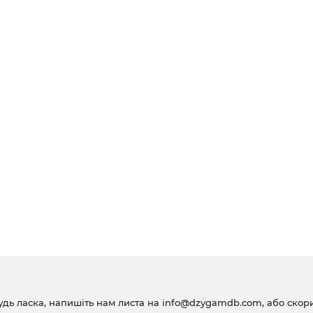
удь ласка, напишіть нам листа на
info@dzygamdb.com
, або ско