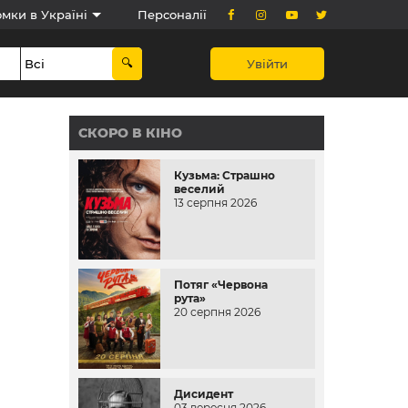
мки в Україні
Персоналії
Увійти
СКОРО В КІНО
Кузьма: Страшно
веселий
13 серпня 2026
Потяг «Червона
рута»
20 серпня 2026
Дисидент
03 вересня 2026