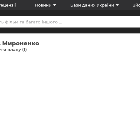
Рецензії
Новини
Бази даних України
Зйо
с Мироненко
-го плану (1)