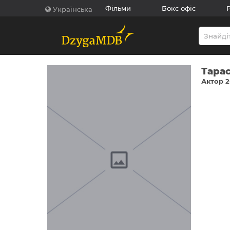
Фільми
Бокс офіс
Українська
Тара
Актор 2