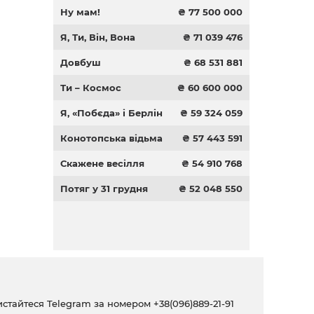
Ну мам!
₴ 77 500 000
Я, Ти, Він, Вона
₴ 71 039 476
Довбуш
₴ 68 531 881
Ти – Космос
₴ 60 600 000
Я, «Побєда» і Берлін
₴ 59 324 059
Конотопська відьма
₴ 57 443 591
Скажене весілля
₴ 54 910 768
Потяг у 31 грудня
₴ 52 048 550
ристайтеся Telegram за номером
+38(096)889-21-91