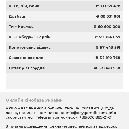
Я, Ти, Він, Вона
₴ 71 039 476
Довбуш
₴ 68 531 881
Ти – Космос
₴ 60 600 000
Я, «Побєда» і Берлін
₴ 59 324 059
Конотопська відьма
₴ 57 443 591
Скажене весілля
₴ 54 910 768
Потяг у 31 грудня
₴ 52 048 550
Онлайн кінобаза України
Якщо у вас виникли будь-які технічні складнощі, будь
ласка, напишіть нам листа на
info@dzygamdb.com
, або
скористайтеся Telegram за номером
+38(096)889-21-91
З питань розміщення реклами звертайтеся за адресою: