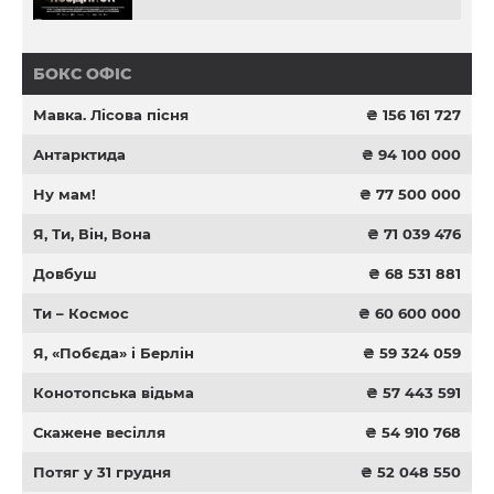
БОКС ОФІС
Мавка. Лісова пісня
₴ 156 161 727
Антарктида
₴ 94 100 000
Ну мам!
₴ 77 500 000
Я, Ти, Він, Вона
₴ 71 039 476
Довбуш
₴ 68 531 881
Ти – Космос
₴ 60 600 000
Я, «Побєда» і Берлін
₴ 59 324 059
Конотопська відьма
₴ 57 443 591
Скажене весілля
₴ 54 910 768
Потяг у 31 грудня
₴ 52 048 550