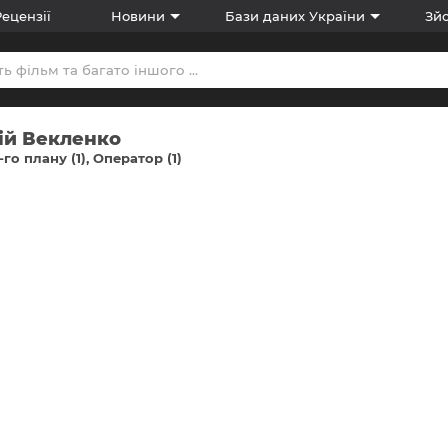
Рецензії
Новини
Бази даних України
Зйо
ій Векленко
-го плану (1)
Оператор (1)