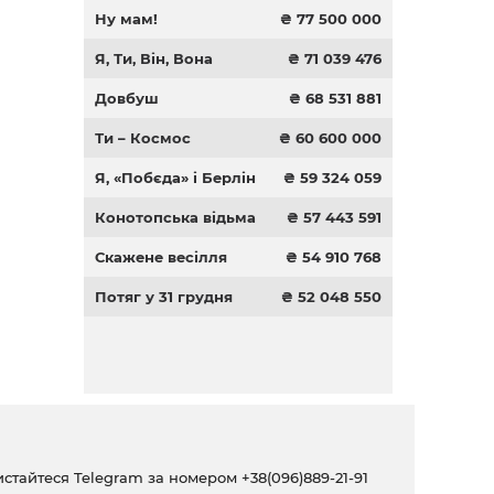
Ну мам!
₴ 77 500 000
Я, Ти, Він, Вона
₴ 71 039 476
Довбуш
₴ 68 531 881
Ти – Космос
₴ 60 600 000
Я, «Побєда» і Берлін
₴ 59 324 059
Конотопська відьма
₴ 57 443 591
Скажене весілля
₴ 54 910 768
Потяг у 31 грудня
₴ 52 048 550
ристайтеся Telegram за номером
+38(096)889-21-91