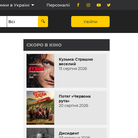
мки в Україні
Персоналії
Увійти
СКОРО В КІНО
Кузьма: Страшно
веселий
13 серпня 2026
Потяг «Червона
рута»
20 серпня 2026
Дисидент
03 вересня 2026