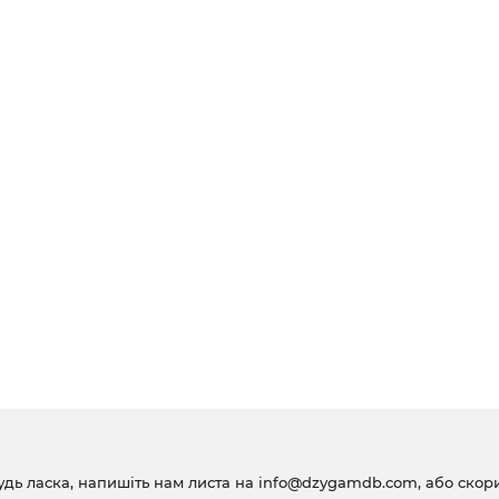
удь ласка, напишіть нам листа на
info@dzygamdb.com
, або ско