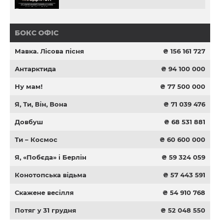
БОКС ОФІС
Мавка. Лісова пісня
₴ 156 161 727
Антарктида
₴ 94 100 000
Ну мам!
₴ 77 500 000
Я, Ти, Він, Вона
₴ 71 039 476
Довбуш
₴ 68 531 881
Ти – Космос
₴ 60 600 000
Я, «Побєда» і Берлін
₴ 59 324 059
Конотопська відьма
₴ 57 443 591
Скажене весілля
₴ 54 910 768
Потяг у 31 грудня
₴ 52 048 550