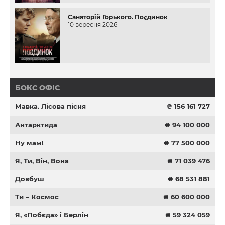
Санаторій Горького. Поєдинок
10 вересня 2026
БОКС ОФІС
Мавка. Лісова пісня
₴ 156 161 727
Антарктида
₴ 94 100 000
Ну мам!
₴ 77 500 000
Я, Ти, Він, Вона
₴ 71 039 476
Довбуш
₴ 68 531 881
Ти – Космос
₴ 60 600 000
Я, «Побєда» і Берлін
₴ 59 324 059