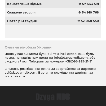
Конотопська відьма
₴ 57 443 591
Скажене весілля
₴ 54 910 768
Потяг у 31 грудня
₴ 52 048 550
Онлайн кінобаза України
Якщо у вас виникли будь-які технічні складнощі, будь
ласка, напишіть нам листа на
info@dzygamdb.com
, або
скористайтеся Telegram за номером
+38(096)889-21-91
З питань розміщення реклами звертайтеся за адресою:
ad@dzygamdb.com
. Варіанти розміщення дивіться за
посиланням