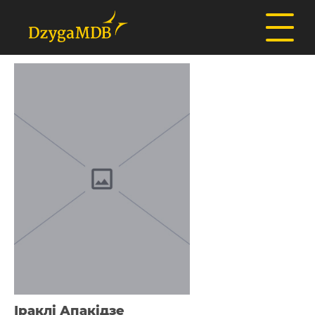
Іраклі Апакідзе