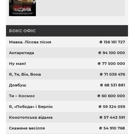
БОКС ОФІС
Мавка. Лісова пісня
₴ 156 161 727
Антарктида
₴ 94 100 000
Ну мам!
₴ 77 500 000
Я, Ти, Він, Вона
₴ 71 039 476
Довбуш
₴ 68 531 881
Ти – Космос
₴ 60 600 000
Я, «Побєда» і Берлін
₴ 59 324 059
Конотопська відьма
₴ 57 443 591
Скажене весілля
₴ 54 910 768