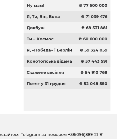
Ну мам!
₴ 77 500 000
Я, Ти, Він, Вона
₴ 71 039 476
Довбуш
₴ 68 531 881
Ти – Космос
₴ 60 600 000
Я, «Побєда» і Берлін
₴ 59 324 059
Конотопська відьма
₴ 57 443 591
Скажене весілля
₴ 54 910 768
Потяг у 31 грудня
₴ 52 048 550
ристайтеся Telegram за номером
+38(096)889-21-91