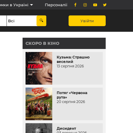
мки в Україні
Персоналії
Увійти
СКОРО В КІНО
Кузьма: Страшно
веселий
13 серпня 2026
Потяг «Червона
рута»
20 серпня 2026
Дисидент
03 вересня 2026