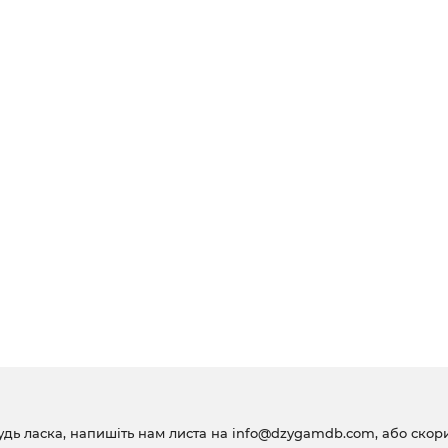
удь ласка, напишіть нам листа на
info@dzygamdb.com
, або ско