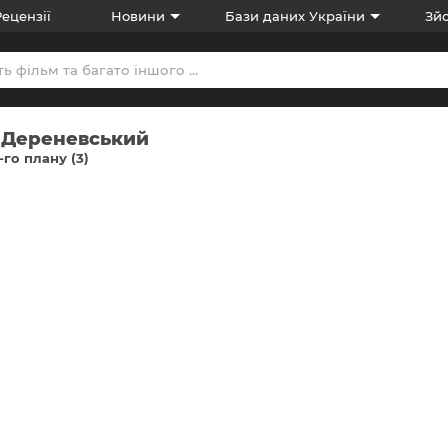
Рецензії
Новини
Бази даних України
Зйо
 Дереневський
-го плану (3)