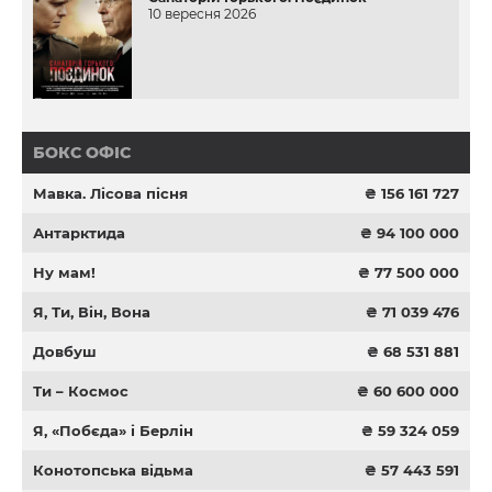
10 вересня 2026
БОКС ОФІС
Мавка. Лісова пісня
₴ 156 161 727
Антарктида
₴ 94 100 000
Ну мам!
₴ 77 500 000
Я, Ти, Він, Вона
₴ 71 039 476
Довбуш
₴ 68 531 881
Ти – Космос
₴ 60 600 000
Я, «Побєда» і Берлін
₴ 59 324 059
Конотопська відьма
₴ 57 443 591