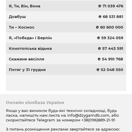
Я, Ти, Він, Вона
₴ 71 039 476
Довбуш
₴ 68 531 881
Ти – Космос
₴ 60 600 000
Я, «Побєда» і Берлін
₴ 59 324 059
Конотопська відьма
₴ 57 443 591
Скажене весілля
₴ 54 910 768
Потяг у 31 грудня
₴ 52 048 550
Онлайн кінобаза України
Якщо у вас виникли будь-які технічні складнощі, будь
ласка, напишіть нам листа на
info@dzygamdb.com
, або
скористайтеся Telegram за номером
+38(096)889-21-91
З питань розміщення реклами звертайтеся за адресою: