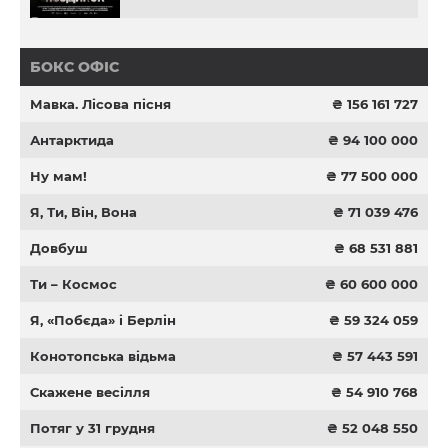
БОКС ОФІС
Мавка. Лісова пісня
₴ 156 161 727
Антарктида
₴ 94 100 000
Ну мам!
₴ 77 500 000
Я, Ти, Він, Вона
₴ 71 039 476
Довбуш
₴ 68 531 881
Ти – Космос
₴ 60 600 000
Я, «Побєда» і Берлін
₴ 59 324 059
Конотопська відьма
₴ 57 443 591
Скажене весілля
₴ 54 910 768
Потяг у 31 грудня
₴ 52 048 550