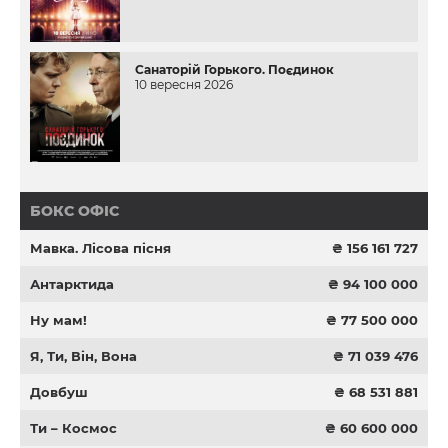
Санаторій Горького. Поєдинок
10 вересня 2026
БОКС ОФІС
Мавка. Лісова пісня
₴ 156 161 727
Антарктида
₴ 94 100 000
Ну мам!
₴ 77 500 000
Я, Ти, Він, Вона
₴ 71 039 476
Довбуш
₴ 68 531 881
Ти – Космос
₴ 60 600 000