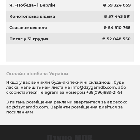
Я, «Побєда» і Берлін
₴ 59 324 059
Конотопська відьма
₴ 57 443 591
Скажене весілля
₴ 54 910 768
Потяг у 31 грудня
₴ 52 048 550
Онлайн кінобаза України
Якщо у вас виникли будь-які технічні складнощі, будь
ласка, напишіть нам листа на
info@dzygamdb.com
, або
скористайтеся Telegram за номером
+38(096)889-21-91
З питань розміщення реклами звертайтеся за адресою:
ad@dzygamdb.com
. Варіанти розміщення дивіться за
посиланням