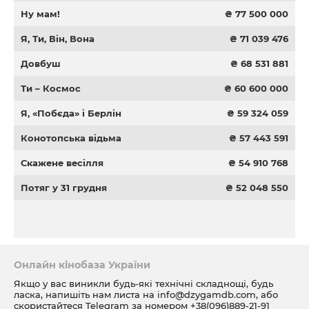
Ну мам!
₴ 77 500 000
Я, Ти, Він, Вона
₴ 71 039 476
Довбуш
₴ 68 531 881
Ти – Космос
₴ 60 600 000
Я, «Побєда» і Берлін
₴ 59 324 059
Конотопська відьма
₴ 57 443 591
Скажене весілля
₴ 54 910 768
Потяг у 31 грудня
₴ 52 048 550
Онлайн кінобаза України
Якщо у вас виникли будь-які технічні складнощі, будь
ласка, напишіть нам листа на
info@dzygamdb.com
, або
скористайтеся Telegram за номером
+38(096)889-21-91