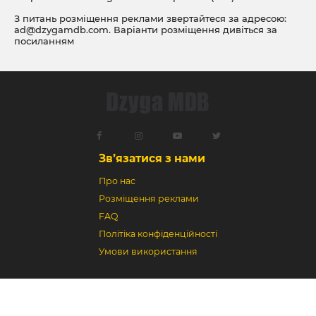
З питань розміщення реклами звертайтеся за адресою:
ad@dzygamdb.com
. Варіанти розміщення дивіться за
посиланням
Зв’язатися з нами
Про нас
Розміщення реклами
FAQ
Політіка конфіденційності
Умови використання
Dzyga MDB © 2018-2026