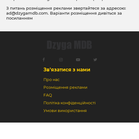
З питань розміщення реклами звертайтеся за адресою:
ad@dzygamdb.com
. Варіанти розміщення дивіться за
посиланням
Зв’язатися з нами
Про нас
Розміщення реклами
FAQ
Політіка конфіденційності
Умови використання
Dzyga MDB © 2018-2026