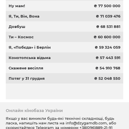
Ну мам!
₴ 77 500 000
Я, Ти, Він, Вона
₴ 71 039 476
Довбуш
₴ 68 531 881
Ти – Космос
₴ 60 600 000
Я, «Побєда» і Берлін
₴ 59 324 059
Конотопська відьма
₴ 57 443 591
Скажене весілля
₴ 54 910 768
Потяг у 31 грудня
₴ 52 048 550
Онлайн кінобаза України
Якщо у вас виникли будь-які технічні складнощі, будь
ласка, напишіть нам листа на
info@dzygamdb.com
, або
скористайтеся Telegram за номером
+38(096)889-21-91