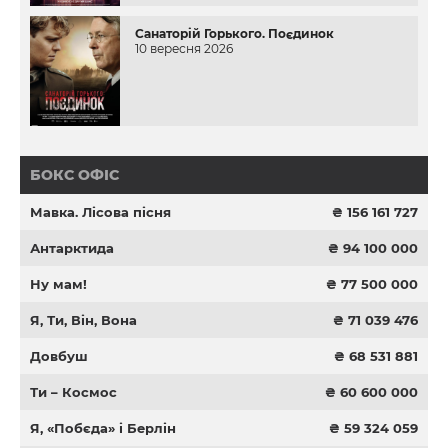
Санаторій Горького. Поєдинок
10 вересня 2026
БОКС ОФІС
Мавка. Лісова пісня
₴ 156 161 727
Антарктида
₴ 94 100 000
Ну мам!
₴ 77 500 000
Я, Ти, Він, Вона
₴ 71 039 476
Довбуш
₴ 68 531 881
Ти – Космос
₴ 60 600 000
Я, «Побєда» і Берлін
₴ 59 324 059