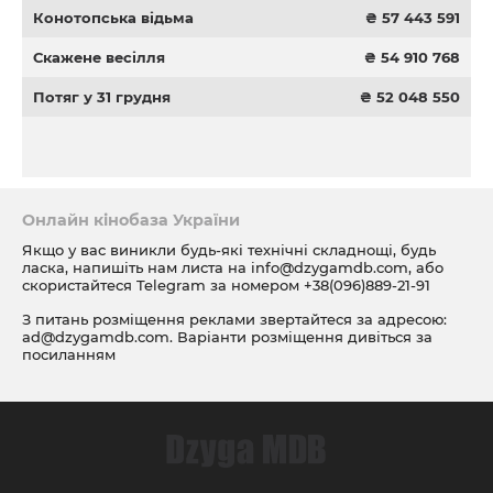
Конотопська відьма
₴ 57 443 591
Скажене весілля
₴ 54 910 768
Потяг у 31 грудня
₴ 52 048 550
Онлайн кінобаза України
Якщо у вас виникли будь-які технічні складнощі, будь
ласка, напишіть нам листа на
info@dzygamdb.com
, або
скористайтеся Telegram за номером
+38(096)889-21-91
З питань розміщення реклами звертайтеся за адресою:
ad@dzygamdb.com
. Варіанти розміщення дивіться за
посиланням