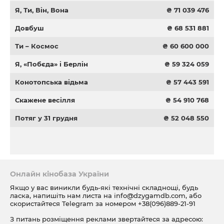
Я, Ти, Він, Вона
₴ 71 039 476
Довбуш
₴ 68 531 881
Ти – Космос
₴ 60 600 000
Я, «Побєда» і Берлін
₴ 59 324 059
Конотопська відьма
₴ 57 443 591
Скажене весілля
₴ 54 910 768
Потяг у 31 грудня
₴ 52 048 550
Онлайн кінобаза України
Якщо у вас виникли будь-які технічні складнощі, будь
ласка, напишіть нам листа на
info@dzygamdb.com
, або
скористайтеся Telegram за номером
+38(096)889-21-91
З питань розміщення реклами звертайтеся за адресою: