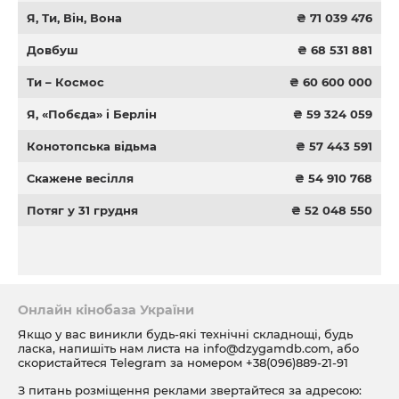
Я, Ти, Він, Вона
₴ 71 039 476
Довбуш
₴ 68 531 881
Ти – Космос
₴ 60 600 000
Я, «Побєда» і Берлін
₴ 59 324 059
Конотопська відьма
₴ 57 443 591
Скажене весілля
₴ 54 910 768
Потяг у 31 грудня
₴ 52 048 550
Онлайн кінобаза України
Якщо у вас виникли будь-які технічні складнощі, будь
ласка, напишіть нам листа на
info@dzygamdb.com
, або
скористайтеся Telegram за номером
+38(096)889-21-91
З питань розміщення реклами звертайтеся за адресою: