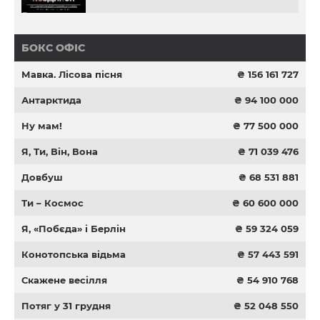
БОКС ОФІС
Мавка. Лісова пісня
₴ 156 161 727
Антарктида
₴ 94 100 000
Ну мам!
₴ 77 500 000
Я, Ти, Він, Вона
₴ 71 039 476
Довбуш
₴ 68 531 881
Ти – Космос
₴ 60 600 000
Я, «Побєда» і Берлін
₴ 59 324 059
Конотопська відьма
₴ 57 443 591
Скажене весілля
₴ 54 910 768
Потяг у 31 грудня
₴ 52 048 550