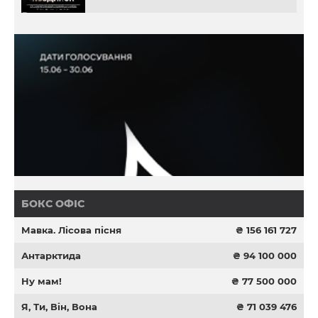
БОКС ОФІС
Мавка. Лісова пісня
₴ 156 161 727
Антарктида
₴ 94 100 000
Ну мам!
₴ 77 500 000
Я, Ти, Він, Вона
₴ 71 039 476