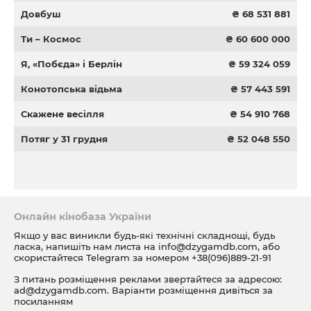
Довбуш
₴ 68 531 881
Ти – Космос
₴ 60 600 000
Я, «Побєда» і Берлін
₴ 59 324 059
Конотопська відьма
₴ 57 443 591
Скажене весілля
₴ 54 910 768
Потяг у 31 грудня
₴ 52 048 550
Онлайн кінобаза України
Якщо у вас виникли будь-які технічні складнощі, будь
ласка, напишіть нам листа на
info@dzygamdb.com
, або
скористайтеся Telegram за номером
+38(096)889-21-91
З питань розміщення реклами звертайтеся за адресою:
ad@dzygamdb.com
. Варіанти розміщення дивіться за
посиланням