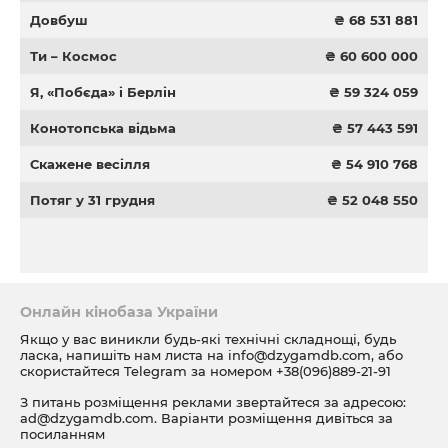
Довбуш
₴ 68 531 881
Ти – Космос
₴ 60 600 000
Я, «Побєда» і Берлін
₴ 59 324 059
Конотопська відьма
₴ 57 443 591
Скажене весілля
₴ 54 910 768
Потяг у 31 грудня
₴ 52 048 550
Онлайн кінобаза України
Якщо у вас виникли будь-які технічні складнощі, будь
ласка, напишіть нам листа на
info@dzygamdb.com
, або
скористайтеся Telegram за номером
+38(096)889-21-91
З питань розміщення реклами звертайтеся за адресою:
ad@dzygamdb.com
. Варіанти розміщення дивіться за
посиланням