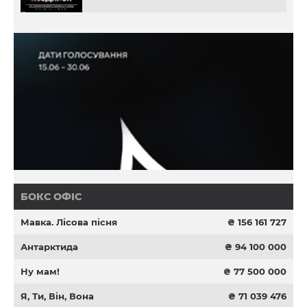
БОКС ОФІС
Мавка. Лісова пісня
₴ 156 161 727
Антарктида
₴ 94 100 000
Ну мам!
₴ 77 500 000
Я, Ти, Він, Вона
₴ 71 039 476