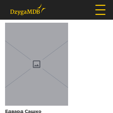
Едвард Сашко