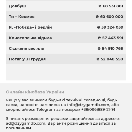
Довбуш
₴ 68 531 881
Ти – Космос
₴ 60 600 000
Я, «Побєда» і Берлін
₴ 59 324 059
Конотопська відьма
₴ 57 443 591
Скажене весілля
₴ 54 910 768
Потяг у 31 грудня
₴ 52 048 550
Онлайн кінобаза України
Якщо у вас виникли будь-які технічні складнощі, будь
ласка, напишіть нам листа на
info@dzygamdb.com
, або
скористайтеся Telegram за номером
+38(096)889-21-91
З питань розміщення реклами звертайтеся за адресою:
ad@dzygamdb.com
. Варіанти розміщення дивіться за
посиланням