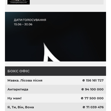
БОКС ОФІС
Мавка. Лісова пісня
₴ 156 161 727
Антарктида
₴ 94 100 000
Ну мам!
₴ 77 500 000
Я, Ти, Він, Вона
₴ 71 039 476