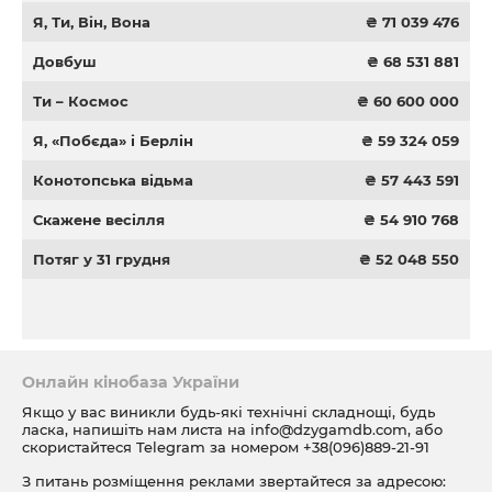
Я, Ти, Він, Вона
₴ 71 039 476
Довбуш
₴ 68 531 881
Ти – Космос
₴ 60 600 000
Я, «Побєда» і Берлін
₴ 59 324 059
Конотопська відьма
₴ 57 443 591
Скажене весілля
₴ 54 910 768
Потяг у 31 грудня
₴ 52 048 550
Онлайн кінобаза України
Якщо у вас виникли будь-які технічні складнощі, будь
ласка, напишіть нам листа на
info@dzygamdb.com
, або
скористайтеся Telegram за номером
+38(096)889-21-91
З питань розміщення реклами звертайтеся за адресою: