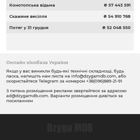
Конотопська відьма
₴ 57 443 591
Скажене весілля
₴ 54 910 768
Потяг у 31 грудня
₴ 52 048 550
Онлайн кінобаза України
Якщо у вас виникли будь-які технічні складнощі, будь
ласка, напишіть нам листа на
info@dzygamdb.com
, або
скористайтеся Telegram за номером
+38(096)889-21-91
З питань розміщення реклами звертайтеся за адресою:
ad@dzygamdb.com
. Варіанти розміщення дивіться за
посиланням