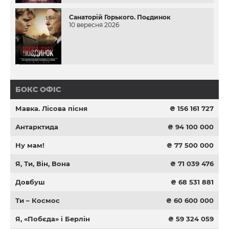
Санаторій Горького. Поєдинок
10 вересня 2026
БОКС ОФІС
Мавка. Лісова пісня
₴ 156 161 727
Антарктида
₴ 94 100 000
Ну мам!
₴ 77 500 000
Я, Ти, Він, Вона
₴ 71 039 476
Довбуш
₴ 68 531 881
Ти – Космос
₴ 60 600 000
Я, «Побєда» і Берлін
₴ 59 324 059