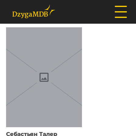
Себастьян Талер