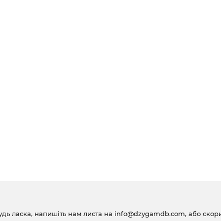
удь ласка, напишіть нам листа на
info@dzygamdb.com
, або ско