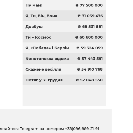
Ну мам!
₴ 77 500 000
Я, Ти, Він, Вона
₴ 71 039 476
Довбуш
₴ 68 531 881
Ти – Космос
₴ 60 600 000
Я, «Побєда» і Берлін
₴ 59 324 059
Конотопська відьма
₴ 57 443 591
Скажене весілля
₴ 54 910 768
Потяг у 31 грудня
₴ 52 048 550
ристайтеся Telegram за номером
+38(096)889-21-91