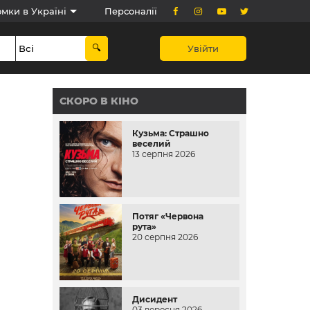
мки в Україні
Персоналії
Увійти
СКОРО В КІНО
Кузьма: Страшно
веселий
13 серпня 2026
Потяг «Червона
рута»
20 серпня 2026
Дисидент
03 вересня 2026