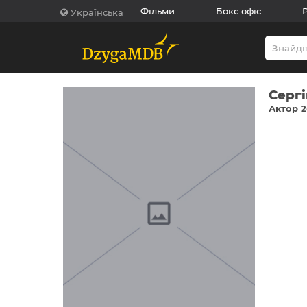
Фільми
Бокс офіс
Українська
Серг
Актор 2