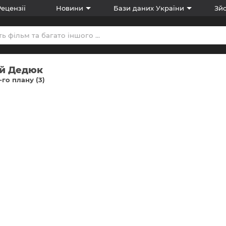
Рецензії
Новини
Бази даних України
Зйо
ій Дедюк
-го плану (3)