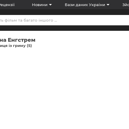
Рецензії
Новини
Бази даних України
Зйо
на Енгстрем
ця із гриму (5)