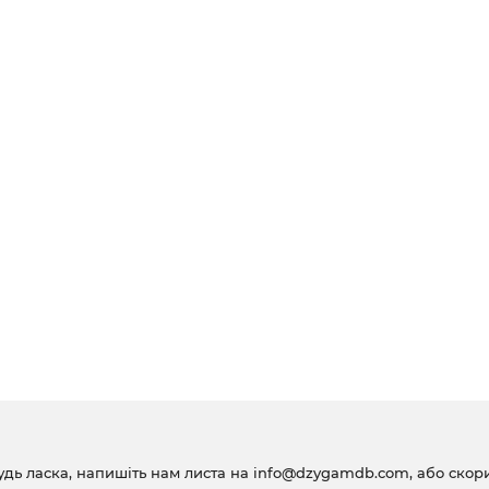
удь ласка, напишіть нам листа на
info@dzygamdb.com
, або ско