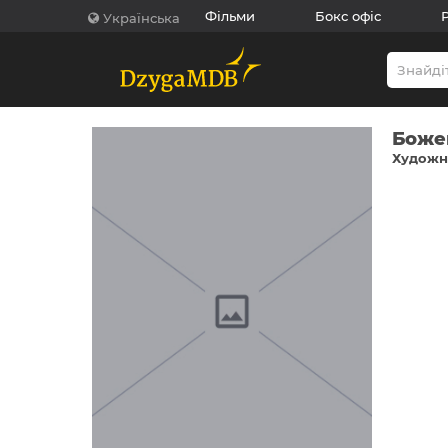
Фільми
Бокс офіс
Українська
Боже
Художни