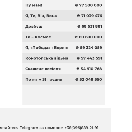
Ну мам!
₴ 77 500 000
Я, Ти, Він, Вона
₴ 71 039 476
Довбуш
₴ 68 531 881
Ти – Космос
₴ 60 600 000
Я, «Побєда» і Берлін
₴ 59 324 059
Конотопська відьма
₴ 57 443 591
Скажене весілля
₴ 54 910 768
Потяг у 31 грудня
₴ 52 048 550
ристайтеся Telegram за номером
+38(096)889-21-91