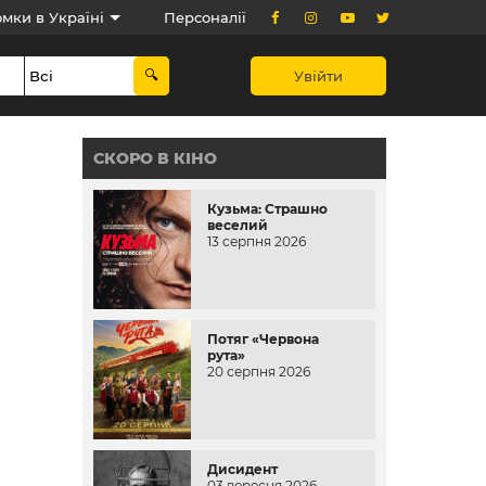
мки в Україні
Персоналії
Увійти
СКОРО В КІНО
Кузьма: Страшно
веселий
13 серпня 2026
Потяг «Червона
рута»
20 серпня 2026
Дисидент
03 вересня 2026