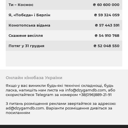
Ти – Космос
₴ 60 600 000
Я, «Побєда» і Берлін
₴ 59 324 059
Конотопська відьма
₴ 57 443 591
Скажене весілля
₴ 54 910 768
Потяг у 31 грудня
₴ 52 048 550
Онлайн кінобаза України
Якщо у вас виникли будь-які технічні складнощі, будь
ласка, напишіть нам листа на
info@dzygamdb.com
, або
скористайтеся Telegram за номером
+38(096)889-21-91
З питань розміщення реклами звертайтеся за адресою:
ad@dzygamdb.com
. Варіанти розміщення дивіться за
посиланням