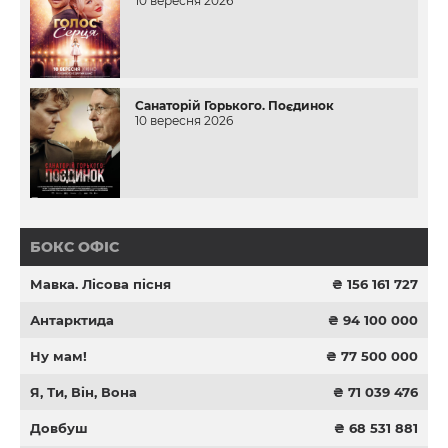
10 вересня 2026
Санаторій Горького. Поєдинок
10 вересня 2026
БОКС ОФІС
Мавка. Лісова пісня
₴ 156 161 727
Антарктида
₴ 94 100 000
Ну мам!
₴ 77 500 000
Я, Ти, Він, Вона
₴ 71 039 476
Довбуш
₴ 68 531 881