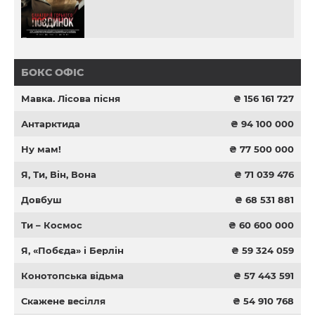
БОКС ОФІС
Мавка. Лісова пісня
₴ 156 161 727
Антарктида
₴ 94 100 000
Ну мам!
₴ 77 500 000
Я, Ти, Він, Вона
₴ 71 039 476
Довбуш
₴ 68 531 881
Ти – Космос
₴ 60 600 000
Я, «Побєда» і Берлін
₴ 59 324 059
Конотопська відьма
₴ 57 443 591
Скажене весілля
₴ 54 910 768