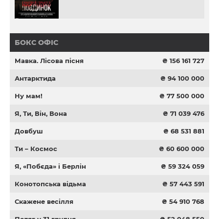
БОКС ОФІС
Мавка. Лісова пісня
₴ 156 161 727
Антарктида
₴ 94 100 000
Ну мам!
₴ 77 500 000
Я, Ти, Він, Вона
₴ 71 039 476
Довбуш
₴ 68 531 881
Ти – Космос
₴ 60 600 000
Я, «Побєда» і Берлін
₴ 59 324 059
Конотопська відьма
₴ 57 443 591
Скажене весілля
₴ 54 910 768