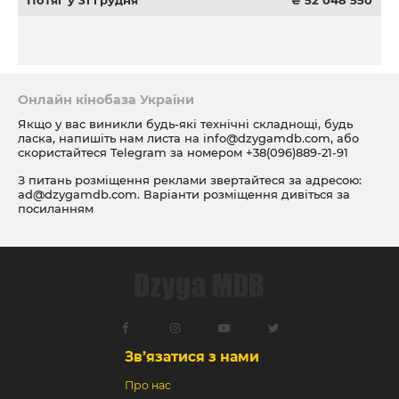
Потяг у 31 грудня
₴ 52 048 550
Онлайн кінобаза України
Якщо у вас виникли будь-які технічні складнощі, будь
ласка, напишіть нам листа на
info@dzygamdb.com
, або
скористайтеся Telegram за номером
+38(096)889-21-91
З питань розміщення реклами звертайтеся за адресою:
ad@dzygamdb.com
. Варіанти розміщення дивіться за
посиланням
Зв’язатися з нами
Про нас