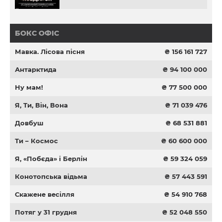
БОКС ОФІС
Мавка. Лісова пісня
₴ 156 161 727
Антарктида
₴ 94 100 000
Ну мам!
₴ 77 500 000
Я, Ти, Він, Вона
₴ 71 039 476
Довбуш
₴ 68 531 881
Ти – Космос
₴ 60 600 000
Я, «Побєда» і Берлін
₴ 59 324 059
Конотопська відьма
₴ 57 443 591
Скажене весілля
₴ 54 910 768
Потяг у 31 грудня
₴ 52 048 550