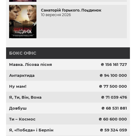
Санаторій Горького. Поєдинок
10 вересня 2026
БОКС ОФІС
Мавка. Лісова пісня
₴ 156 161 727
Антарктида
₴ 94 100 000
Ну мам!
₴ 77 500 000
Я, Ти, Він, Вона
₴ 71 039 476
Довбуш
₴ 68 531 881
Ти – Космос
₴ 60 600 000
Я, «Побєда» і Берлін
₴ 59 324 059