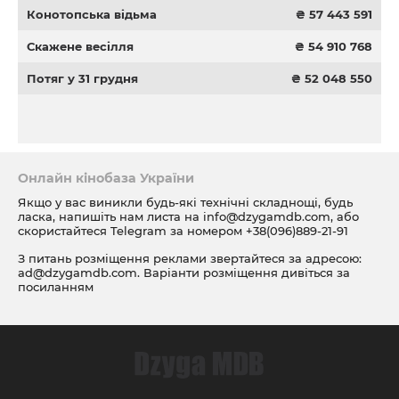
Конотопська відьма
₴ 57 443 591
Скажене весілля
₴ 54 910 768
Потяг у 31 грудня
₴ 52 048 550
Онлайн кінобаза України
Якщо у вас виникли будь-які технічні складнощі, будь
ласка, напишіть нам листа на
info@dzygamdb.com
, або
скористайтеся Telegram за номером
+38(096)889-21-91
З питань розміщення реклами звертайтеся за адресою:
ad@dzygamdb.com
. Варіанти розміщення дивіться за
посиланням