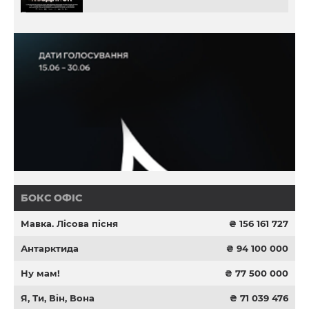
БОКС ОФІС
Мавка. Лісова пісня
₴ 156 161 727
Антарктида
₴ 94 100 000
Ну мам!
₴ 77 500 000
Я, Ти, Він, Вона
₴ 71 039 476