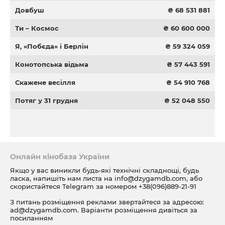
Довбуш
₴ 68 531 881
Ти – Космос
₴ 60 600 000
Я, «Побєда» і Берлін
₴ 59 324 059
Конотопська відьма
₴ 57 443 591
Скажене весілля
₴ 54 910 768
Потяг у 31 грудня
₴ 52 048 550
Онлайн кінобаза України
Якщо у вас виникли будь-які технічні складнощі, будь
ласка, напишіть нам листа на
info@dzygamdb.com
, або
скористайтеся Telegram за номером
+38(096)889-21-91
З питань розміщення реклами звертайтеся за адресою:
ad@dzygamdb.com
. Варіанти розміщення дивіться за
посиланням