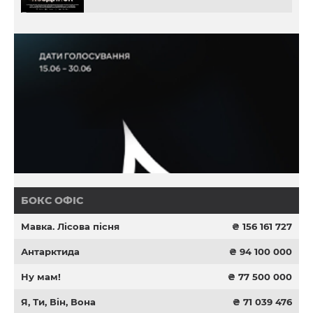
БОКС ОФІС
Мавка. Лісова пісня
₴ 156 161 727
Антарктида
₴ 94 100 000
Ну мам!
₴ 77 500 000
Я, Ти, Він, Вона
₴ 71 039 476