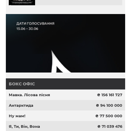
БОКС ОФІС
Мавка. Лісова пісня
₴ 156 161 727
Антарктида
₴ 94 100 000
Ну мам!
₴ 77 500 000
Я, Ти, Він, Вона
₴ 71 039 476