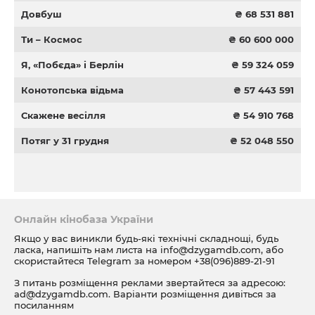
Довбуш
₴ 68 531 881
Ти – Космос
₴ 60 600 000
Я, «Побєда» і Берлін
₴ 59 324 059
Конотопська відьма
₴ 57 443 591
Скажене весілля
₴ 54 910 768
Потяг у 31 грудня
₴ 52 048 550
Онлайн кінобаза України
Якщо у вас виникли будь-які технічні складнощі, будь
ласка, напишіть нам листа на
info@dzygamdb.com
, або
скористайтеся Telegram за номером
+38(096)889-21-91
З питань розміщення реклами звертайтеся за адресою:
ad@dzygamdb.com
. Варіанти розміщення дивіться за
посиланням