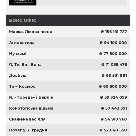
БОКС ОФІС
Мавка. Лісова пісня
₴ 156 161 727
Антарктида
₴ 94 100 000
Ну мам!
₴ 77 500 000
Я, Ти, Він, Вона
₴ 71 039 476
Довбуш
₴ 68 531 881
Ти – Космос
₴ 60 600 000
Я, «Побєда» і Берлін
₴ 59 324 059
Конотопська відьма
₴ 57 443 591
Скажене весілля
₴ 54 910 768
Потяг у 31 грудня
₴ 52 048 550