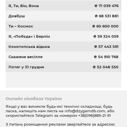
Я, Ти, Він, Вона
₴ 71 039 476
Довбуш
₴ 68 531 881
Ти – Космос
₴ 60 600 000
Я, «Побєда» і Берлін
₴ 59 324 059
Конотопська відьма
₴ 57 443 591
Скажене весілля
₴ 54 910 768
Потяг у 31 грудня
₴ 52 048 550
Онлайн кінобаза України
Якщо у вас виникли будь-які технічні складнощі, будь
ласка, напишіть нам листа на
info@dzygamdb.com
, або
скористайтеся Telegram за номером
+38(096)889-21-91
З питань розміщення реклами звертайтеся за адресою: