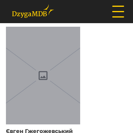
Євген Гжегожевський