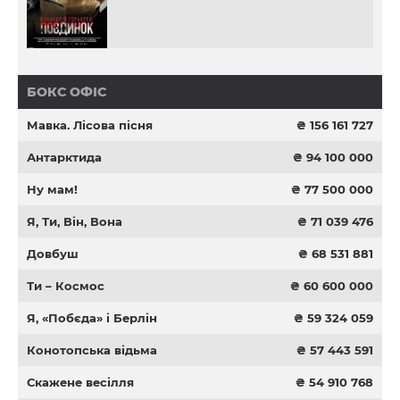
БОКС ОФІС
Мавка. Лісова пісня
₴ 156 161 727
Антарктида
₴ 94 100 000
Ну мам!
₴ 77 500 000
Я, Ти, Він, Вона
₴ 71 039 476
Довбуш
₴ 68 531 881
Ти – Космос
₴ 60 600 000
Я, «Побєда» і Берлін
₴ 59 324 059
Конотопська відьма
₴ 57 443 591
Скажене весілля
₴ 54 910 768