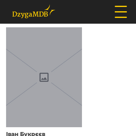
Іван Букрєєв