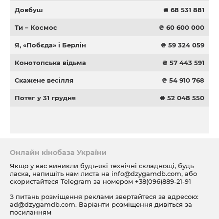
Довбуш
₴ 68 531 881
Ти – Космос
₴ 60 600 000
Я, «Побєда» і Берлін
₴ 59 324 059
Конотопська відьма
₴ 57 443 591
Скажене весілля
₴ 54 910 768
Потяг у 31 грудня
₴ 52 048 550
Онлайн кінобаза України
Якщо у вас виникли будь-які технічні складнощі, будь
ласка, напишіть нам листа на
info@dzygamdb.com
, або
скористайтеся Telegram за номером
+38(096)889-21-91
З питань розміщення реклами звертайтеся за адресою:
ad@dzygamdb.com
. Варіанти розміщення дивіться за
посиланням