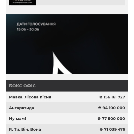
БОКС ОФІС
Мавка. Лісова пісня
₴ 156 161 727
Антарктида
₴ 94 100 000
Ну мам!
₴ 77 500 000
Я, Ти, Він, Вона
₴ 71 039 476