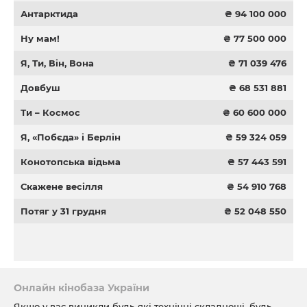
Антарктида
₴ 94 100 000
Ну мам!
₴ 77 500 000
Я, Ти, Він, Вона
₴ 71 039 476
Довбуш
₴ 68 531 881
Ти – Космос
₴ 60 600 000
Я, «Побєда» і Берлін
₴ 59 324 059
Конотопська відьма
₴ 57 443 591
Скажене весілля
₴ 54 910 768
Потяг у 31 грудня
₴ 52 048 550
Онлайн кінобаза України
Якщо у вас виникли будь-які технічні складнощі, будь