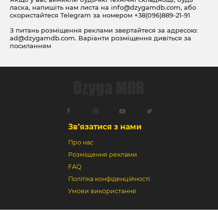
ласка, напишіть нам листа на
info@dzygamdb.com
, або
скористайтеся Telegram за номером
+38(096)889-21-91
З питань розміщення реклами звертайтеся за адресою:
ad@dzygamdb.com
. Варіанти розміщення дивіться за
посиланням
Зв’язатися з нами
Про нас
Розміщення реклами
FAQ
Політіка конфіденційності
Умови використання