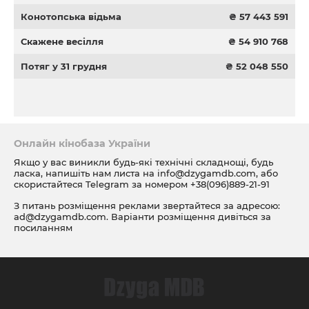
Конотопська відьма
₴ 57 443 591
Скажене весілля
₴ 54 910 768
Потяг у 31 грудня
₴ 52 048 550
Онлайн кінобаза України
Якщо у вас виникли будь-які технічні складнощі, будь
ласка, напишіть нам листа на
info@dzygamdb.com
, або
скористайтеся Telegram за номером
+38(096)889-21-91
З питань розміщення реклами звертайтеся за адресою:
ad@dzygamdb.com
. Варіанти розміщення дивіться за
посиланням