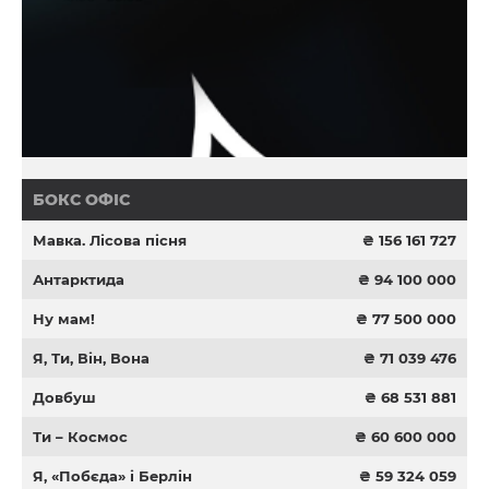
БОКС ОФІС
Мавка. Лісова пісня
₴ 156 161 727
Антарктида
₴ 94 100 000
Ну мам!
₴ 77 500 000
Я, Ти, Він, Вона
₴ 71 039 476
Довбуш
₴ 68 531 881
Ти – Космос
₴ 60 600 000
Я, «Побєда» і Берлін
₴ 59 324 059