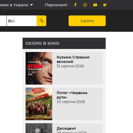
мки в Україні
Персоналії
Увійти
СКОРО В КІНО
Кузьма: Страшно
веселий
13 серпня 2026
Потяг «Червона
рута»
20 серпня 2026
Дисидент
03 вересня 2026