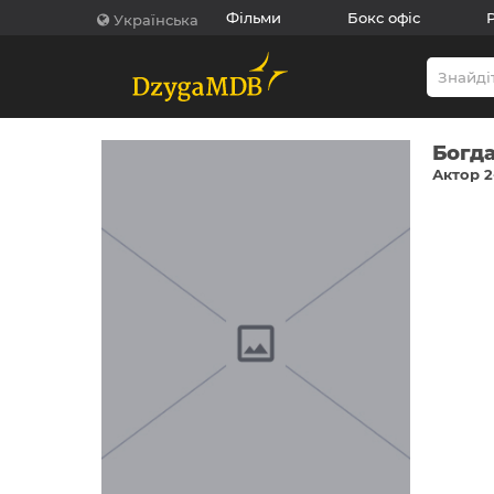
Фільми
Бокс офіс
Українська
Богд
Актор 2