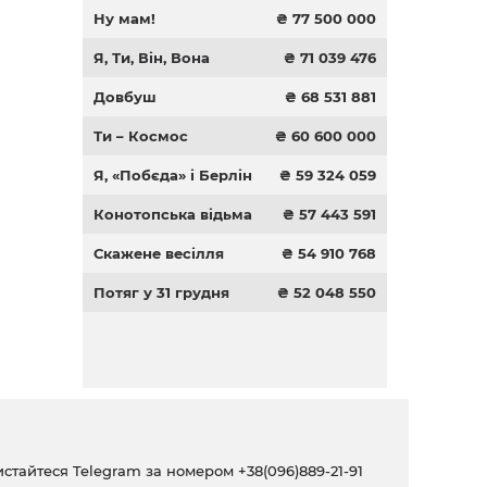
Ну мам!
₴ 77 500 000
Я, Ти, Він, Вона
₴ 71 039 476
Довбуш
₴ 68 531 881
Ти – Космос
₴ 60 600 000
Я, «Побєда» і Берлін
₴ 59 324 059
Конотопська відьма
₴ 57 443 591
Скажене весілля
₴ 54 910 768
Потяг у 31 грудня
₴ 52 048 550
ристайтеся Telegram за номером
+38(096)889-21-91