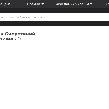
Рецензії
Новини
Бази даних України
Зйо
ан Очеретяний
-го плану (1)