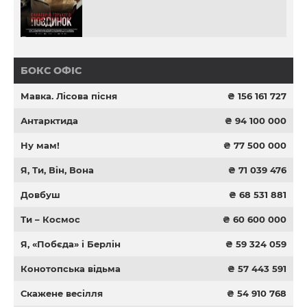
БОКС ОФІС
Мавка. Лісова пісня
₴ 156 161 727
Антарктида
₴ 94 100 000
Ну мам!
₴ 77 500 000
Я, Ти, Він, Вона
₴ 71 039 476
Довбуш
₴ 68 531 881
Ти – Космос
₴ 60 600 000
Я, «Побєда» і Берлін
₴ 59 324 059
Конотопська відьма
₴ 57 443 591
Скажене весілля
₴ 54 910 768