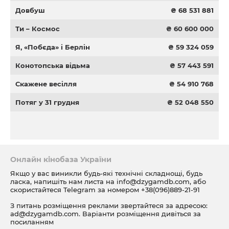
Довбуш
₴ 68 531 881
Ти – Космос
₴ 60 600 000
Я, «Побєда» і Берлін
₴ 59 324 059
Конотопська відьма
₴ 57 443 591
Скажене весілля
₴ 54 910 768
Потяг у 31 грудня
₴ 52 048 550
Онлайн кінобаза України
Якщо у вас виникли будь-які технічні складнощі, будь
ласка, напишіть нам листа на
info@dzygamdb.com
, або
скористайтеся Telegram за номером
+38(096)889-21-91
З питань розміщення реклами звертайтеся за адресою:
ad@dzygamdb.com
. Варіанти розміщення дивіться за
посиланням