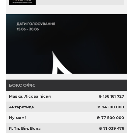
БОКС ОФІС
Мавка. Лісова пісня
₴ 156 161 727
Антарктида
₴ 94 100 000
Ну мам!
₴ 77 500 000
Я, Ти, Він, Вона
₴ 71 039 476