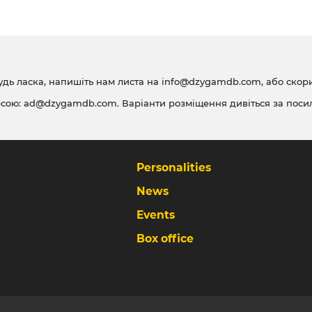
удь ласка, напишіть нам листа на
info@dzygamdb.com
, або ско
есою:
ad@dzygamdb.com
. Варіанти розміщення дивіться за
поси
Personalities
News
Events
Box office