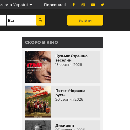
мки в Україні
Персоналії
Увійти
СКОРО В КІНО
Кузьма: Страшно
веселий
13 серпня 2026
Потяг «Червона
рута»
20 серпня 2026
Дисидент
03 вересня 2026