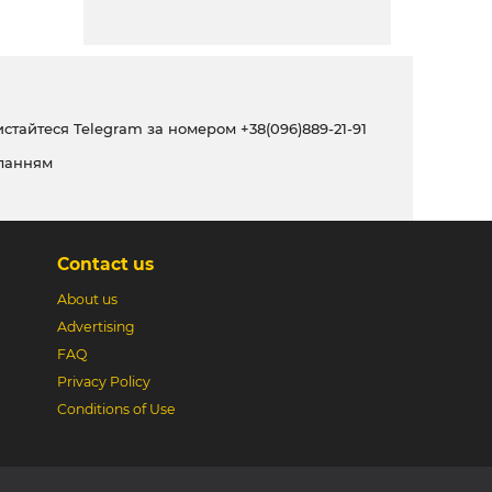
ристайтеся Telegram за номером
+38(096)889-21-91
ланням
Contact us
About us
Advertising
FAQ
Privacy Policy
Conditions of Use