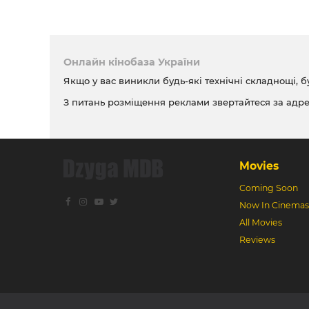
Онлайн кінобаза України
Якщо у вас виникли будь-які технічні складнощі, б
З питань розміщення реклами звертайтеся за адр
Movies
Coming Soon
Now In Cinemas
All Movies
Reviews