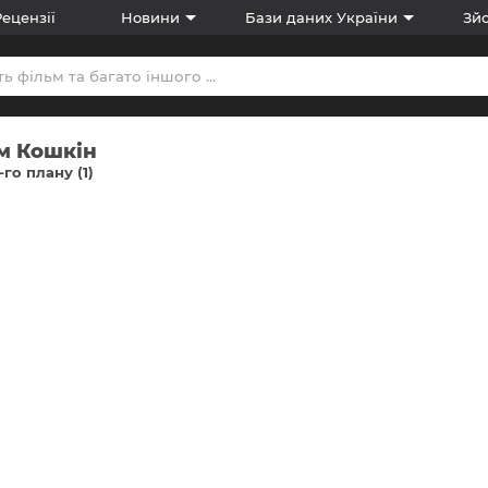
Рецензії
Новини
Бази даних України
Зйо
м Кошкін
-го плану (1)