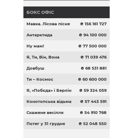
БОКС ОФІС
Мавка. Лісова пісня
₴ 156 161 727
Антарктида
₴ 94 100 000
Ну мам!
₴ 77 500 000
Я, Ти, Він, Вона
₴ 71 039 476
Довбуш
₴ 68 531 881
Ти – Космос
₴ 60 600 000
Я, «Побєда» і Берлін
₴ 59 324 059
Конотопська відьма
₴ 57 443 591
Скажене весілля
₴ 54 910 768
Потяг у 31 грудня
₴ 52 048 550