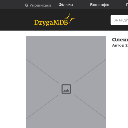
Фільми
Бокс офіс
Українська
Олек
Актор 2