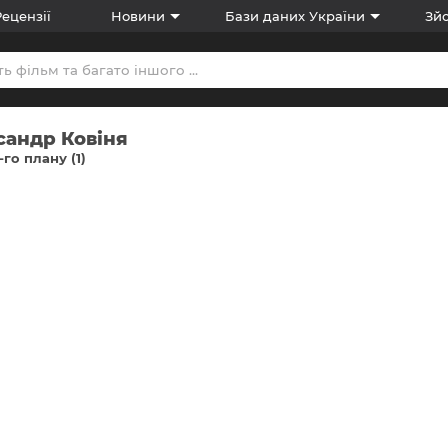
Рецензії
Новини
Бази даних України
Зйо
сандр Ковіня
-го плану (1)