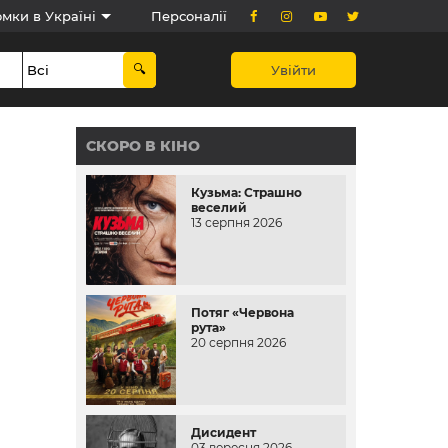
мки в Україні
Персоналії
Увійти
СКОРО В КІНО
Кузьма: Страшно
веселий
13 серпня 2026
Потяг «Червона
рута»
20 серпня 2026
Дисидент
03 вересня 2026