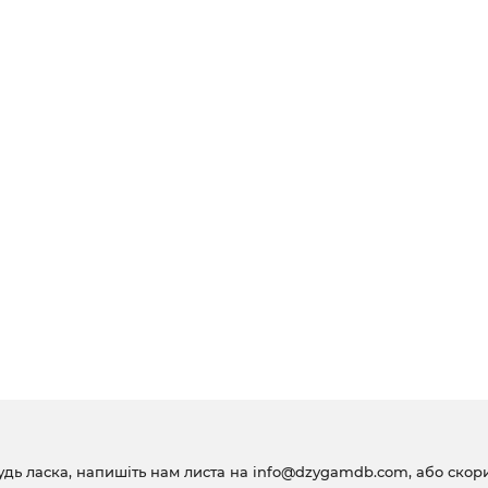
удь ласка, напишіть нам листа на
info@dzygamdb.com
, або ско