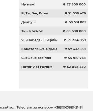
Ну мам!
₴ 77 500 000
Я, Ти, Він, Вона
₴ 71 039 476
Довбуш
₴ 68 531 881
Ти – Космос
₴ 60 600 000
Я, «Побєда» і Берлін
₴ 59 324 059
Конотопська відьма
₴ 57 443 591
Скажене весілля
₴ 54 910 768
Потяг у 31 грудня
₴ 52 048 550
ристайтеся Telegram за номером
+38(096)889-21-91