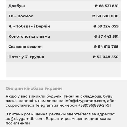
Довбуш
₴ 68 531 881
Ти – Космос
₴ 60 600 000
Я, «Побєда» і Берлін
₴ 59 324 059
Конотопська відьма
₴ 57 443 591
Скажене весілля
₴ 54 910 768
Потяг у 31 грудня
₴ 52 048 550
Онлайн кінобаза України
Якщо у вас виникли будь-які технічні складнощі, будь
ласка, напишіть нам листа на
info@dzygamdb.com
, або
скористайтеся Telegram за номером
+38(096)889-21-91
З питань розміщення реклами звертайтеся за адресою:
ad@dzygamdb.com
. Варіанти розміщення дивіться за
посиланням