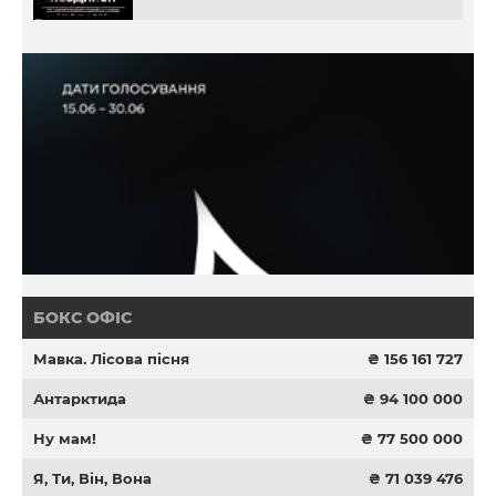
БОКС ОФІС
Мавка. Лісова пісня
₴ 156 161 727
Антарктида
₴ 94 100 000
Ну мам!
₴ 77 500 000
Я, Ти, Він, Вона
₴ 71 039 476