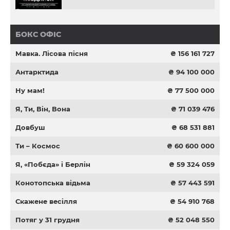
БОКС ОФІС
Мавка. Лісова пісня
₴ 156 161 727
Антарктида
₴ 94 100 000
Ну мам!
₴ 77 500 000
Я, Ти, Він, Вона
₴ 71 039 476
Довбуш
₴ 68 531 881
Ти – Космос
₴ 60 600 000
Я, «Побєда» і Берлін
₴ 59 324 059
Конотопська відьма
₴ 57 443 591
Скажене весілля
₴ 54 910 768
Потяг у 31 грудня
₴ 52 048 550