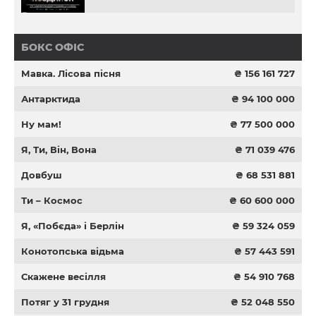
БОКС ОФІС
Мавка. Лісова пісня
₴ 156 161 727
Антарктида
₴ 94 100 000
Ну мам!
₴ 77 500 000
Я, Ти, Він, Вона
₴ 71 039 476
Довбуш
₴ 68 531 881
Ти – Космос
₴ 60 600 000
Я, «Побєда» і Берлін
₴ 59 324 059
Конотопська відьма
₴ 57 443 591
Скажене весілля
₴ 54 910 768
Потяг у 31 грудня
₴ 52 048 550