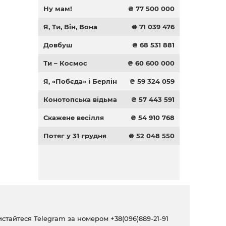
Ну мам!
₴ 77 500 000
Я, Ти, Він, Вона
₴ 71 039 476
Довбуш
₴ 68 531 881
Ти – Космос
₴ 60 600 000
Я, «Побєда» і Берлін
₴ 59 324 059
Конотопська відьма
₴ 57 443 591
Скажене весілля
₴ 54 910 768
Потяг у 31 грудня
₴ 52 048 550
ристайтеся Telegram за номером
+38(096)889-21-91