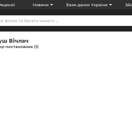
Рецензії
Новини
Бази даних України
Зйо
уш Вічлач
р-постановник (1)