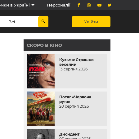
мки в Україні
Персоналії
Увійти
СКОРО В КІНО
Кузьма: Страшно
веселий
13 серпня 2026
Потяг «Червона
рута»
20 серпня 2026
Дисидент
03 вересня 2026