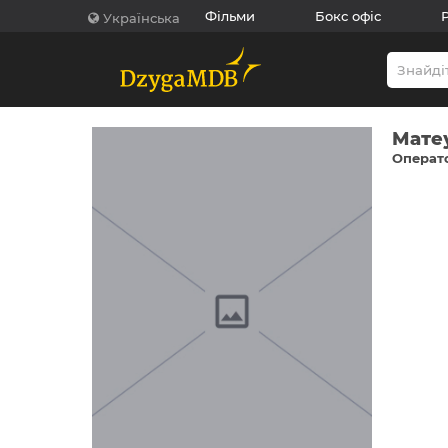
Фільми
Бокс офіс
Українська
Мате
Операто