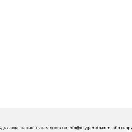
удь ласка, напишіть нам листа на
info@dzygamdb.com
, або ско