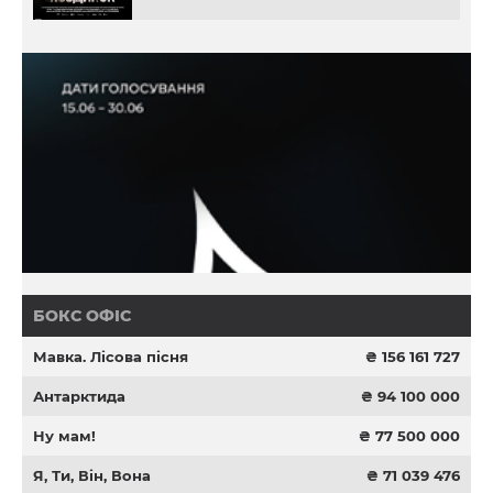
БОКС ОФІС
Мавка. Лісова пісня
₴ 156 161 727
Антарктида
₴ 94 100 000
Ну мам!
₴ 77 500 000
Я, Ти, Він, Вона
₴ 71 039 476