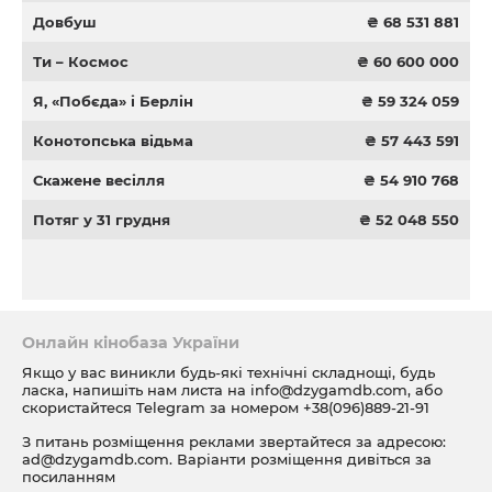
Довбуш
₴ 68 531 881
Ти – Космос
₴ 60 600 000
Я, «Побєда» і Берлін
₴ 59 324 059
Конотопська відьма
₴ 57 443 591
Скажене весілля
₴ 54 910 768
Потяг у 31 грудня
₴ 52 048 550
Онлайн кінобаза України
Якщо у вас виникли будь-які технічні складнощі, будь
ласка, напишіть нам листа на
info@dzygamdb.com
, або
скористайтеся Telegram за номером
+38(096)889-21-91
З питань розміщення реклами звертайтеся за адресою:
ad@dzygamdb.com
. Варіанти розміщення дивіться за
посиланням